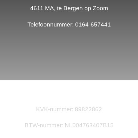
4611 MA, te Bergen op Zoom
Telefoonnummer: 0164-657441
KVK-nummer: 89822862
BTW-nummer: NL004763407B15